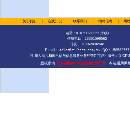
关于我们
｜
在线知识
｜
联系我们
｜
招聘信息
｜
网
电话：010-51280066(十线)
值班电话：13391596562
传真：010-62036546
E-mail：
QQ：158532767
《中华人民共和国电信与信息服务业务经营许可证》编号：京ICP证0
版权所有:
本站通用网址
北京宏网神州科技发展有限公司