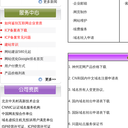
更多新闻
·
企业邮箱
·
·
网页制作
·
网站维护
如何鉴别互联网企业资质
·
续费服务
ICP备案表下载
ICP备案常见问题
·
域名转入申请
建站常识
网站建设580元起
网站优化Google排名首页
用户付费方式
1. 神州宏网产品价格下载
产品价格列表
2. CN和国内中文域名注册申请表
更多>>
3. 域名所有人变更协议。
北京中关村高新技术企业
4. 国内域名转出申请表下载
CNNIC认证域名服务机构
5. 国际域名转出申请表下载
中国网友报合作单位
域名虚拟主机无投诉用户满意单位
6. 问题站点服务保证书
ISP经营许可证、ICP经营许可证