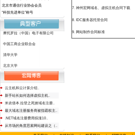
北京市通信行业协会会员
7. 神州宏网域名、虚拟主机合同下载
工人日报
“科技先进单位”称号
8. IDC服务器托管合同
国务院扶贫办
摩托罗拉（中国）电子有限公司
9. 网站制作合同标准
中国工商企业联合会
清华大学
北京大学
国家电力科学研究院
国家林业科学院
云主机和云计算介绍..
新手站长如何选择虚拟主机..
中科院地理科学与资源研究所
米农借本.拉登之死掀域名注册..
巴哈马驻华大使馆
最大域名注册服务商被指霸权主..
英国大使馆文化教育处
.NET域名注册费用拟涨10..
从市场的角度思索网站建设之（..
世界专家国际合作组织