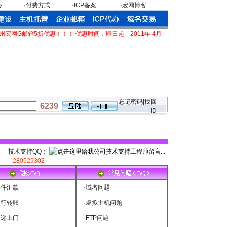
心
·付费方式
·ICP备案
·宏网博客
宏网G邮箱5折优惠！！！ 优惠时间：即日起—2011年 4月30日
忘记密码|找回
6239
ID
613 技术支持QQ：
280529302
邮件汇款
·
域名问题
银行转账
·
虚拟主机问题
快递上门
·
FTP问题