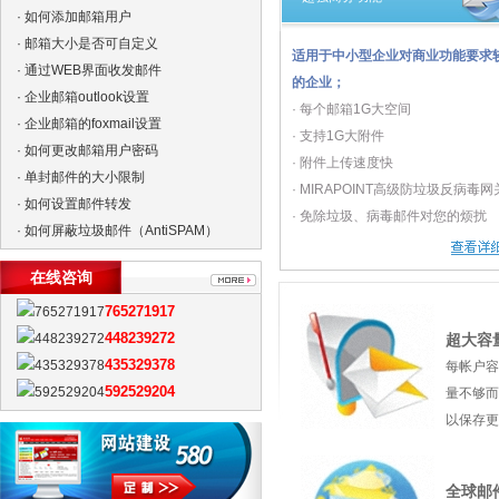
·
如何添加邮箱用户
·
邮箱大小是否可自定义
适用于中小型企业对商业功能要求
·
通过WEB界面收发邮件
的企业；
·
企业邮箱outlook设置
· 每个邮箱1G大空间
· 企业邮箱的foxmail设置
· 支持1G大附件
· 如何更改邮箱用户密码
· 附件上传速度快
·
单封邮件的大小限制
· MIRAPOINT高级防垃圾反病毒网
· 如何设置邮件转发
· 免除垃圾、病毒邮件对您的烦扰
· 如何屏蔽垃圾邮件（AntiSPAM）
在线咨询
765271917
448239272
超大容
435329378
每帐户容
592529204
量不够而
以保存更
全球邮