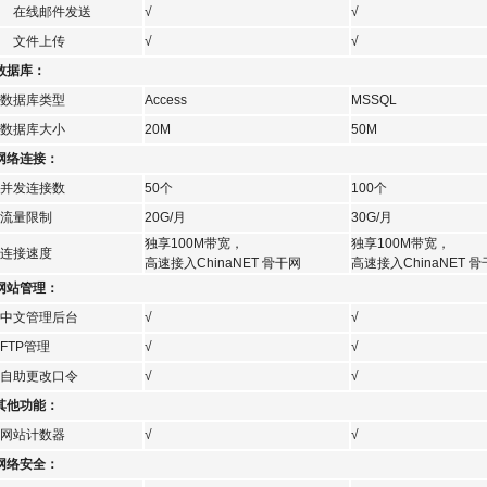
在线邮件发送
√
√
文件上传
√
√
数据库：
数据库类型
Access
MSSQL
数据库大小
20M
50M
网络连接：
并发连接数
50个
100个
流量限制
20G/月
30G/月
独享100M带宽，
独享100M带宽，
连接速度
高速接入ChinaNET 骨干网
高速接入ChinaNET 
网站管理：
中文管理后台
√
√
TP管理
√
√
自助更改口令
√
√
其他功能：
网站计数器
√
√
网络安全：