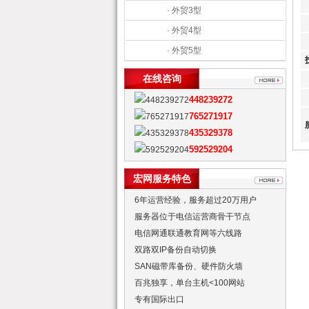
· 外贸3型
· 外贸4型
· 外贸5型
在线咨询
7
448239272
765271917
435329378
592529204
宏网服务特色
6年运营经验，服务超过20万用户
服务器位于电信运营商骨干节点
电信网通联通教育网等六线路
双路双IP备份自动切换
SAN磁带库备份、硬件防火墙
百兆独享，单台主机<100网站
专有国际出口