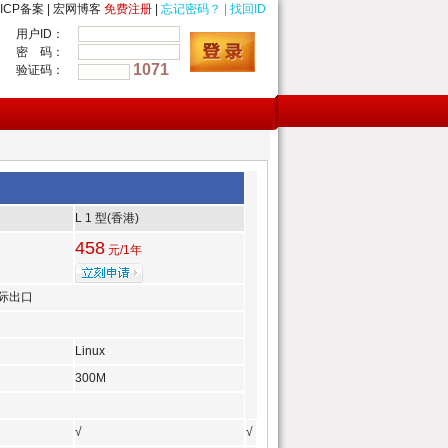
ICP备案
|
宏网博客
免费注册
|
忘记密码？
|
找回ID
用户ID：
密 码：
1071
验证码：
L 1 型(香港)
458
元/1年
际出口
Linux
300M
√
√