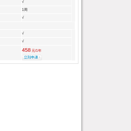
√
1周
√
√
√
458
元/1年