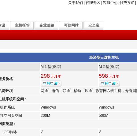
关于我们
|
代理专区
|
客服中心
|
付费方式
|
建设
主机托管
企业邮箱
可信网站
安全宝
经济型云虚拟主机
M 1 型(香港)
M 2 型(香港)
298
598
元/1年
元/1年
服务价格
机房环境
网通、电信、联通、移动、铁通、教育网六线主机，专有国
主机系统和空间：
操作系统
Windows
Windows
独立网页空间
200M
500M
网页类型：
CGI脚本
√
√