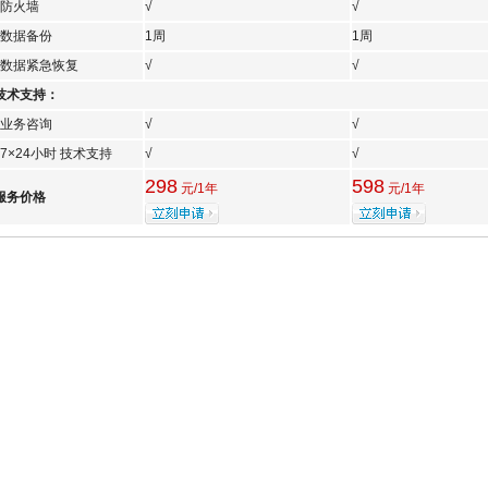
防火墙
√
√
数据备份
1周
1周
数据紧急恢复
√
√
技术支持：
业务咨询
√
√
×24小时 技术支持
√
√
298
598
元/1年
元/1年
服务价格