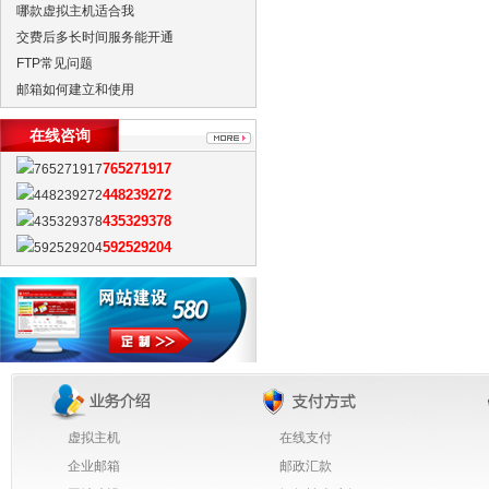
哪款虚拟主机适合我
交费后多长时间服务能开通
FTP常见问题
邮箱如何建立和使用
在线咨询
765271917
448239272
435329378
592529204
虚拟主机
在线支付
企业邮箱
邮政汇款