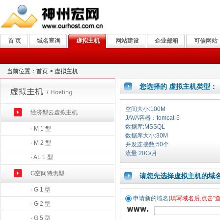
首 页
域名查询
虚拟主机
网站建设
企业邮箱
可信网站
当前位置：首页 > 虚拟主机
您选择的 虚拟主机类型
空间大小:100M
经济型云虚拟主机
JAVA容器：tomcat-5
数据库:MSSQL
· M 1 型
数据库大小:30M
· M 2 型
并发连接数:50个
流量:20G/月
· AL 1 型
G空间特惠型
请您先选择虚拟主机的域
· G 1 型
申请新的域名
(填写域名后,点击"查
· G 2 型
· G 5 型