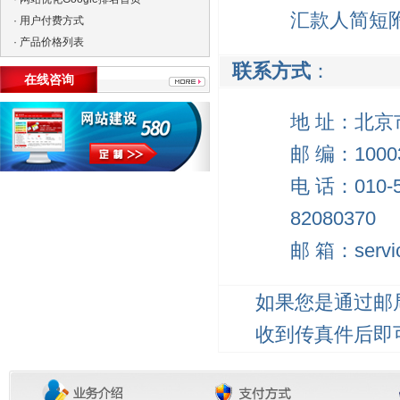
汇款人简短
·
用户付费方式
·
产品价格列表
联系方式
：
在线咨询
地 址：北京
邮 编：1000
电 话：010-51
82080370
邮 箱：servic
如果您是通过邮
收到传真件后即