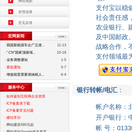
网站地图
支付宝以稳
友情连接
社会责任感
意见反馈
农业银行、
及中国邮政
宏网新闻
·
我国新能源车企广泛使...
11-13
战略合作，
·
“.CN”国家顶级域...
10-18
支付领域最
·
业务调整通知
1-5
·
紧急通知
5-7
·
增值税普票要填纳税人...
6-4
服务中心
银行转帐/电汇
：
·
如何鉴别互联网企业资质
·
ICP备案表下载
帐户名称：
·
ICP备案常见问题
开户银行：
·
建站常识
·
网站建设580元起
帐 号：01330
·
网站优化Google排名首页